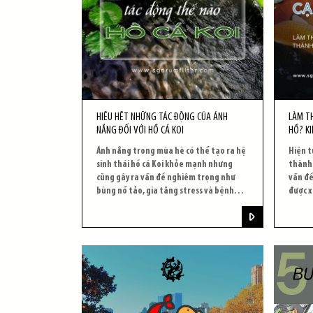
HIỂU HẾT NHỮNG TÁC ĐỘNG CỦA ÁNH
LÀM TH
NẮNG ĐỐI VỚI HỒ CÁ KOI
HỒ? KI
Ánh nắng trong mùa hè có thể tạo ra hệ
Hiện t
sinh thái hồ cá Koi khỏe mạnh nhưng
thành 
cũng gây ra vấn đề nghiêm trọng như
vấn đề
bùng nổ tảo, gia tăng stress và bệnh
được x
tật.