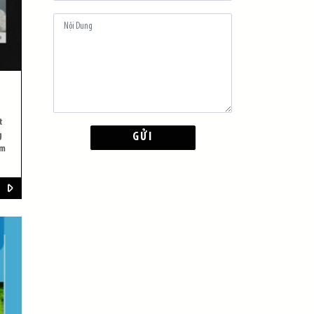
t
g
GỬI
ấm