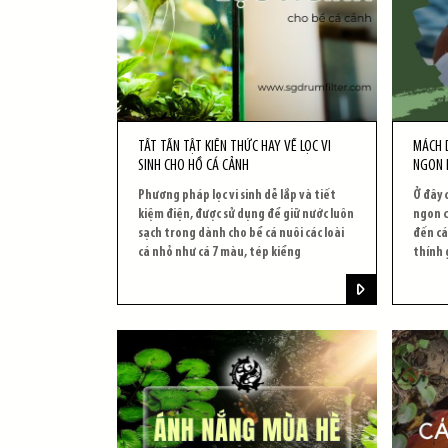
TẤT TẦN TẬT KIẾN THỨC HAY VỀ LỌC VI
MÁCH 
SINH CHO HỒ CÁ CẢNH
NGON 
Phương pháp lọc vi sinh dễ lắp và tiết
Ở đây 
kiệm điện, được sử dụng để giữ nước luôn
ngon c
sạch trong dành cho bể cá nuôi các loài
đến cá
cá nhỏ như cá 7 màu, tép kiểng
thính 