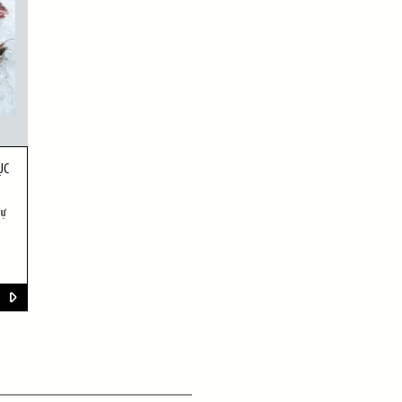
ỤC
dự