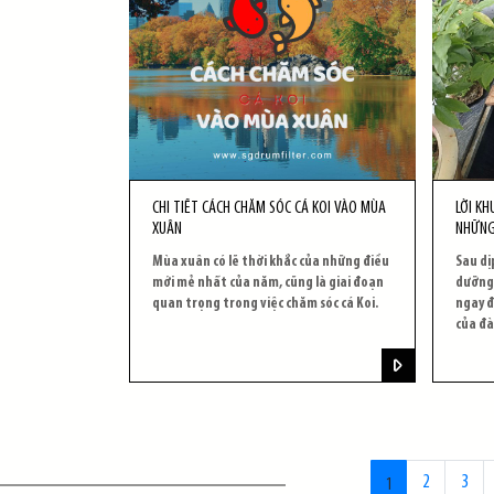
CHI TIẾT CÁCH CHĂM SÓC CÁ KOI VÀO MÙA
LỜI K
XUÂN
NHỮNG
Mùa xuân có lẽ thời khắc của những điều
Sau dị
mới mẻ nhất của năm, cũng là giai đoạn
dưỡng 
quan trọng trong việc chăm sóc cá Koi.
ngay đ
của đà
2
3
1