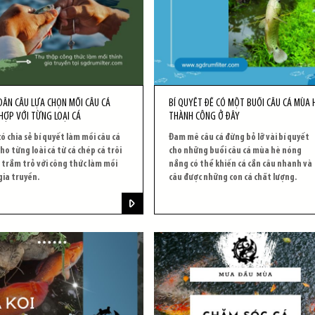
DÂN CÂU LỰA CHỌN MỒI CÂU CÁ
BÍ QUYẾT ĐỂ CÓ MỘT BUỔI CÂU CÁ MÙA 
HỢP VỚI TỪNG LOẠI CÁ
THÀNH CÔNG Ở ĐÂY
có chia sẻ bí quyết làm mồi câu cá
Đam mê câu cá đừng bỏ lỡ vài bí quyết
ho từng loài cá từ cá chép cá trôi
cho những buổi câu cá mùa hè nóng
 trắm trỏ với công thức làm mồi
nắng có thể khiến cá cắn câu nhanh và
gia truyền.
câu được những con cá chất lượng.