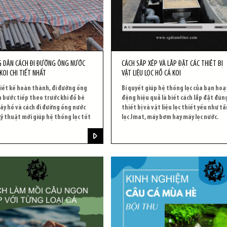
 DẪN CÁCH ĐI ĐƯỜNG ỐNG NƯỚC
CÁCH SẮP XẾP VÀ LẮP ĐẶT CÁC THIẾT BỊ
KOI CHI TIẾT NHẤT
VẬT LIỆU LỌC HỒ CÁ KOI
iết kế hoàn thành, đi đường ống
Bí quyết giúp hệ thống lọc của bạn hoạ
à bước tiếp theo trước khi đổ bê
động hiệu quả là biết cách lắp đặt đún
ây hồ và cách đi đường ống nước
thiết bị và vật liệu lọc thiết yếu như t
ỹ thuật mới giúp hệ thống lọc tốt
lọc Jmat, máy bơm hay máy lọc nước.