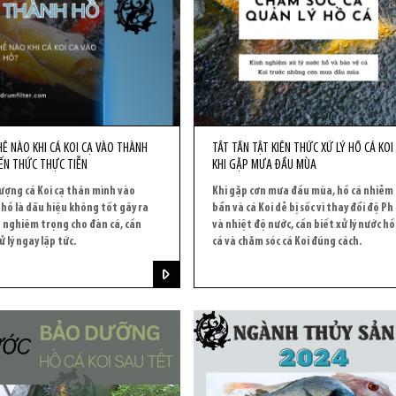
Ế NÀO KHI CÁ KOI CẠ VÀO THÀNH
TẤT TẦN TẬT KIẾN THỨC XỬ LÝ HỒ CÁ KOI
ẾN THỨC THỰC TIỄN
KHI GẶP MƯA ĐẦU MÙA
ượng cá Koi cạ thân mình vào
Khi gặp cơn mưa đầu mùa, hồ cá nhiễm
hồ là dấu hiệu không tốt gây ra
bẩn và cá Koi dễ bị sốc vì thay đổi độ Ph
 nghiêm trọng cho đàn cá, cần
và nhiệt độ nước, cần biết xử lý nước hồ
ử lý ngay lập tức.
cá và chăm sóc cá Koi đúng cách.