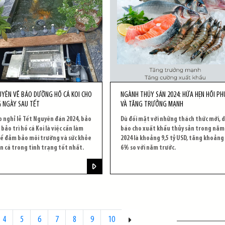
HUYÊN VỀ BẢO DƯỠNG HỒ CÁ KOI CHO
NGÀNH THỦY SẢN 2024: HỨA HẸN HỒI PH
 NGÀY SAU TẾT
VÀ TĂNG TRƯỞNG MẠNH
p nghỉ lễ Tết Nguyên đán 2024, bảo
Dù đối mặt với những thách thức mới, 
bảo trì hồ cá Koi là việc cần làm
báo cho xuất khẩu thủy sản trong năm
ể đảm bảo môi trường và sức khỏe
2024 là khoảng 9,5 tỷ USD, tăng khoảng
n cá trong tình trạng tốt nhất.
6% so với năm trước.
4
5
6
7
8
9
10