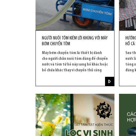
NGƯỜI NUÔI TÔM KIẾM LỜI KHỦNG VỚI MÁY
HƯỚNG
BƠM CHUYỂN TÔM
HỒ CÁ 
Máy bơm chuyển tôm là thiết bị dành
Sau th
cho người chăn nuôi tôm dùng để chuyển
nước l
nước và tôm từ hồ này sang hồ khác hoặc
tông x
bể chứa khác thay vì chuyển thủ công
đúng k