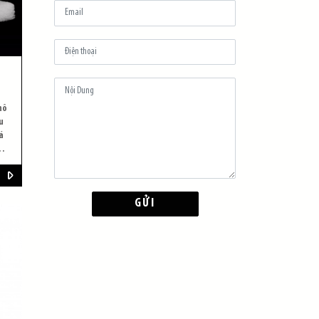
hô
u
á
i
GỬI