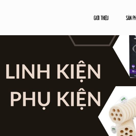
GIỚI THIỆU
SẢN P