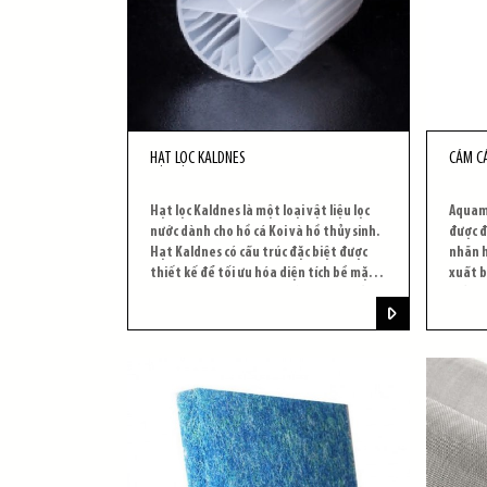
HẠT LỌC KALDNES
CÁM C
Hạt lọc Kaldnes là một loại vật liệu lọc
Aquama
nước dành cho hồ cá Koi và hồ thủy sinh.
được đ
Hạt Kaldnes có cấu trúc đặc biệt được
nhãn h
thiết kế để tối ưu hóa diện tích bề mặt
xuất b
phục vụ cho việc phát triển và sinh sống
tiếng 
của vi khuẩn có lợi.
đạt ch
Aquam
triển 