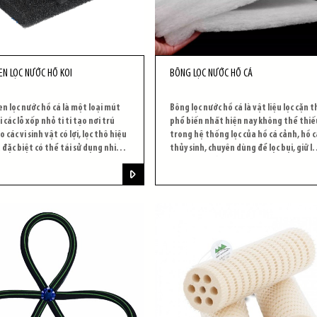
EN LỌC NƯỚC HỒ KOI
BÔNG LỌC NƯỚC HỒ CÁ
n lọc nước hồ cá là một loại mút
Bông lọc nước hồ cá là vật liệu lọc cặn t
 các lỗ xốp nhỏ ti ti tạo nơi trú
phổ biến nhất hiện nay không thể thiế
 các vi sinh vật có lợi, lọc thô hiệu
trong hệ thống lọc của hồ cá cảnh, hồ c
 đặc biệt có thể tái sử dụng nhiều
thủy sinh, chuyên dùng để lọc bụi, giữ lạ
cặn trong hồ cá như phân cá, thức ăn
thừa, lá cây.