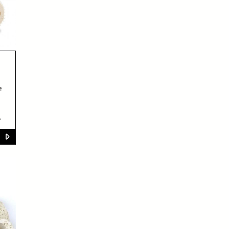
e
g
ợp