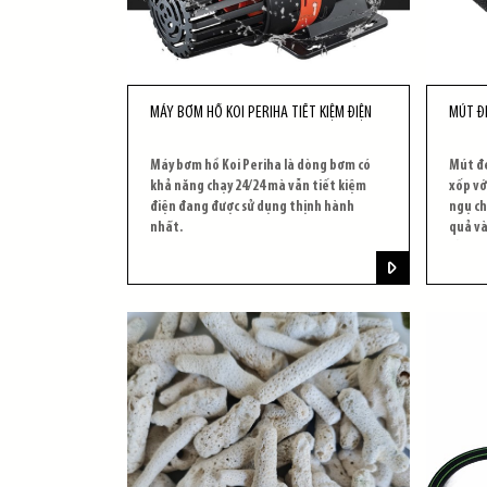
MÁY BƠM HỒ KOI PERIHA TIẾT KIỆM ĐIỆN
MÚT Đ
Máy bơm hồ Koi Periha là dòng bơm có
Mút đe
khả năng chạy 24/24 mà vẫn tiết kiệm
xốp với
điện đang được sử dụng thịnh hành
ngụ cho
nhất.
quả và
lần.