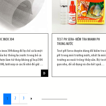
ỌC INOX 304
TEST PH SERA- KIỂM TRA NHANH PH
TRONG NƯỚC
ọc inox 304 dùng để lọc bể cá là một
Test pH Sera chuyên dùng để kiểm tra 
ủa hệ thống lọc nước trong bể cá
pH trong môi trường nước, nhất là môi
Được làm từ thép không gỉ loại 304
trường ao nuôi trồng thủy sản. Bộ test
04), lưới này có các lỗ nhỏ để giữ lại
gọn nhẹ, dễ sử dụng và cho kết quả
p chất, hạt rắn và các tảo trong
nhanh.
ể cá.
2
3
1