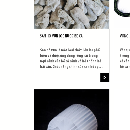
SAN HÔ VỤN LỌC NƯỚC BỂ CÁ
VÒNG 
San hô vụn là một loại chất liệu lọc phổ
Vòng 
biến và được ứng dụng rộng rãi trong
trong 
ngữ cảnh của bể cá cảnh và hệ thống bể
cá cản
hải sản. Chức năng chính của san hô vụn
hồ cá 
là cung cấp một môi trường sinh sống
hòa ta
cho vi khuẩn và vi sinh vật khác, giúp
thông 
chúng thực hiện quá trình phân hủy chất
bọt nh
hữu cơ có mặt trong nước.