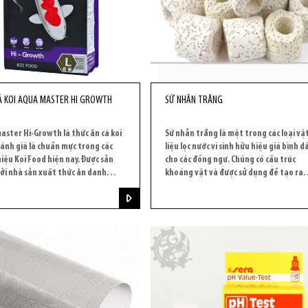
Á KOI AQUA MASTER HI GROWTH
SỨ NHẪN TRẮNG
ster Hi-Growth là thức ăn cá koi
Sứ nhẫn trắng là một trong các loại vậ
ánh giá là chuẩn mực trong các
liệu lọc nước vi sinh hữu hiệu giá bình d
iệu Koi Food hiện nay. Được sản
cho các đồng ngư. Chúng có cấu trúc
ởi nhà sản xuất thức ăn danh
khoáng vật và được sử dụng để tạo ra
Aquamaster của Đài Loan, đơn vị
môi trường sinh học cho vi khuẩn có lợi
uẩn ISO 9001 và ISO 22000,
phân hủy chất hữu cơ trong quá trình 
aster Hi-Growth giúp cá phát
lý nước.
body mạnh và đẹp.