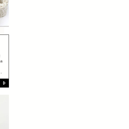
t
ân
xử