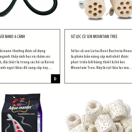
SỦI NANO 6 CÁNH
SỨ LỌC CỦ SEN MOUNTAIN TREE
sủi nano thường được sử dụng
Sứ lọc củ sen Lotus Root Bacteria Hous
ngành thủy sinh học và chăm sóc
là phiên bản nâng cấp mới nhất được
h, đặc biệt là trong các hồ cá Koi và
phát triển bởi hãng thiết bị hồ koi
nước ngọt khác để cung cấp ôxy
Mountain Tree. Đây là vật liệu lọc man
n trong nước, cải thiện sự lưu
lại rất nhiều tác dụng cho hồ cá, phù h
của nước, và tạo ra hiệu ứng tạo
với mọi bể cá, đặc biệt là hồ cá Koi.
ỏ thú vị trong hồ cá.