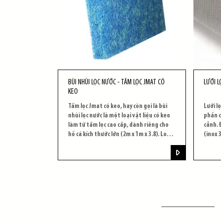
BÙI NHÙI LỌC NƯỚC - TẤM LỌC JMAT CÓ
LƯỚI L
KEO
Tấm lọc Jmat có keo, hay còn gọi là bùi
Lưới l
nhùi lọc nước là một loại vật liệu có keo
phần c
làm từ tấm lọc cao cấp, dành riêng cho
cảnh. 
hồ cá kích thước lớn (2m x 1m x 3.8). Loại
(inox 3
vật liệu này có dạng tấm linh hoạt, giúp
các tạ
bạn dễ dàng cắt thành các kích thước
nước b
tùy ý để phù hợp với hệ thống lọc của
bạn. Bùi nhùi được sắp xếp ở phần dưới
của ngăn lọc, giúp lọc nước hiệu quả và
đồng thời tăng cường khả năng thoát
nước cho bể lọc của bạn.