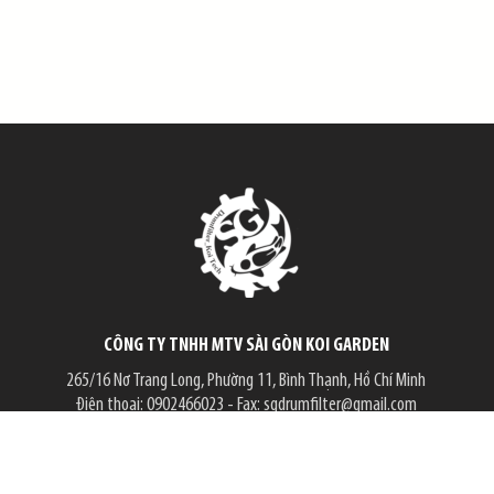
CÔNG TY TNHH MTV SÀI GÒN KOI GARDEN
265/16 Nơ Trang Long, Phường 11, Bình Thạnh, Hồ Chí Minh
Điện thoại:
0902466023
- Fax:
sgdrumfilter@gmail.com
Email:
saigondrumfilter@gmail.com
Website:
sgdrumfilter.com