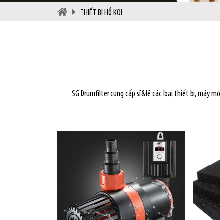
THIẾT BỊ HỒ KOI
SG Drumfilter cung cấp sỉ&lẻ các loại thiết bị, máy m