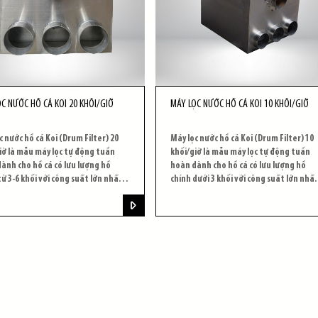
C NƯỚC HỒ CÁ KOI 20 KHỐI/GIỜ
MÁY LỌC NƯỚC HỒ CÁ KOI 10 KHỐI/GIỜ
c nước hồ cá Koi (Drum Filter) 20
Máy lọc nước hồ cá Koi (Drum Filter) 10
iờ là mẫu máy lọc tự động tuần
khối/giờ là mẫu máy lọc tự động tuần
ành cho hồ cá có lưu lượng hồ
hoàn dành cho hồ cá có lưu lượng hồ
từ 3-6 khối với công suất lớn nhất
chính dưới 3 khối với công suất lớn nhấ
hối/giờ.
là 10 khối/giờ.