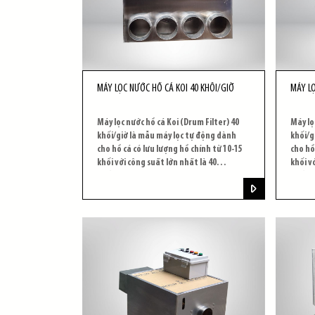
MÁY LỌC NƯỚC HỒ CÁ KOI 40 KHỐI/GIỜ
MÁY LỌ
Máy lọc nước hồ cá Koi (Drum Filter) 40
Máy lọ
khối/giờ là mẫu máy lọc tự động dành
khối/g
cho hồ cá có lưu lượng hồ chính từ 10-15
cho hồ
khối với công suất lớn nhất là 40
khối v
khối/giờ.
khối/g