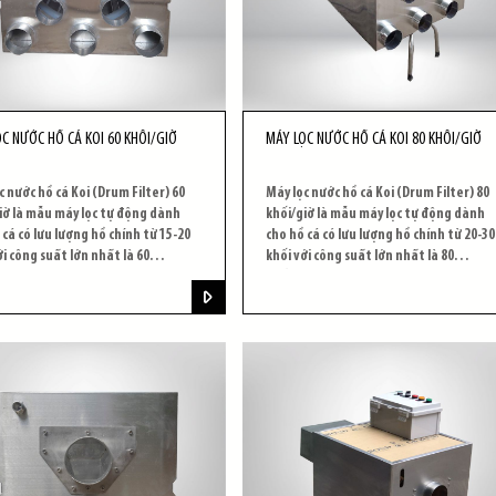
C NƯỚC HỒ CÁ KOI 60 KHỐI/GIỜ
MÁY LỌC NƯỚC HỒ CÁ KOI 80 KHỐI/GIỜ
c nước hồ cá Koi (Drum Filter) 60
Máy lọc nước hồ cá Koi (Drum Filter) 80
iờ là mẫu máy lọc tự động dành
khối/giờ là mẫu máy lọc tự động dành
 cá có lưu lượng hồ chính từ 15-20
cho hồ cá có lưu lượng hồ chính từ 20-30
ới công suất lớn nhất là 60
khối với công suất lớn nhất là 80
iờ.
khối/giờ.