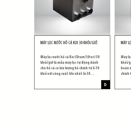
MÁY LỌC NƯỚC HỒ CÁ KOI 30 KHỐI/GIỜ
MÁY LỌ
Máy lọc nước hồ cá Koi (Drum Filter) 30
Máy lọ
khối/giờ là mẫu máy lọc tự động dành
khối/g
cho hồ cá có lưu lượng hồ chính từ 6-10
hoàn d
khối với công suất lớn nhất là 30
chính 
khối/giờ.
là 20 k